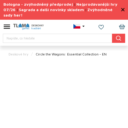
Přejít
Bologna - zvýhodněný předprodej
Nejprodávanější hry
|
na
07/26
Sagrada a další novinky skladem
Zvýhodněné
|
|
obsah
sady her!
Výprodej
deskovek
NÁ
Letní
Hledat
KO
sady
her
Deskové hry
Circle the Wagons: Essential Collection - EN
TIPY
na
dárky
Deskové
hry
Doplňky
ke hrám
Vše
podle
tématu