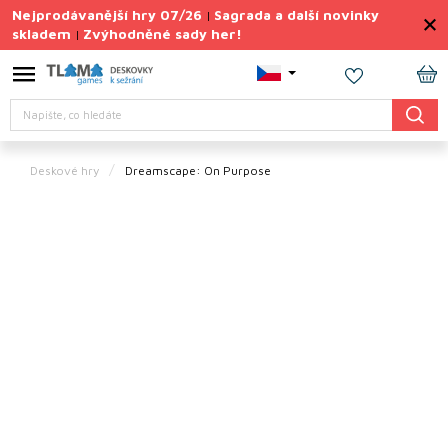
Přejít
Nejprodávanější hry 07/26
Sagrada a další novinky
|
na
skladem
Zvýhodněné sady her!
|
obsah
Výprodej
deskovek
NÁ
Hledat
KO
Letní
sady
her
Deskové hry
Dreamscape: On Purpose
TIPY
na
dárky
Deskové
hry
Doplňky
ke hrám
Vše
podle
tématu