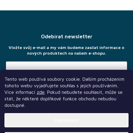
Z
á
p
a
Odebírat newsletter
t
í
Vložte svůj e-mail a my vám budeme zasílat informace o
nových produktech na našem e-shopu.
Tento web používá soubory cookie. Dalším procházením
Vložením e-mailu souhlasíte s
podmínkami ochrany osobních
tohoto webu vyjadřujete souhlas s jejich používáním..
údajů
Více informací
zde
. Pokud nebudete souhlasit, může se
stát, že některé doplňkové funkce obchodu nebudou
dostupné.
Nastavení
Další služby
Sledujte nás
Naši partneři