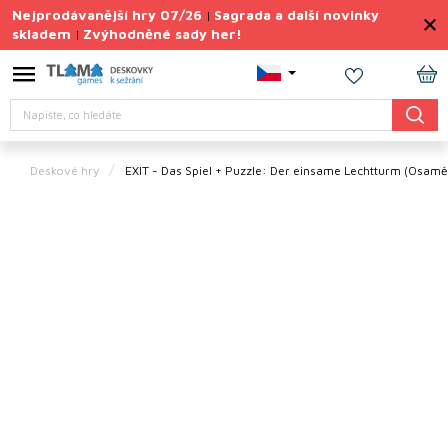
Přejít
Nejprodávanější hry 07/26
Sagrada a další novinky
|
na
skladem
Zvýhodněné sady her!
|
obsah
Výprodej
deskovek
NÁ
Hledat
KO
Letní
sady
her
Deskové hry
EXIT - Das Spiel + Puzzle: Der einsame Lechtturm (Osamě
TIPY
na
dárky
Deskové
hry
Doplňky
ke hrám
Vše
podle
tématu