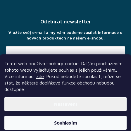
á
p
a
Odebírat newsletter
t
í
Vložte svůj e-mail a my vám budeme zasílat informace o
nových produktech na našem e-shopu.
Tento web používá soubory cookie. Dalším procházením
Vložením e-mailu souhlasíte s
podmínkami ochrany osobních
tohoto webu vyjadřujete souhlas s jejich používáním..
údajů
Více informací
zde
. Pokud nebudete souhlasit, může se
stát, že některé doplňkové funkce obchodu nebudou
dostupné.
Nastavení
Další služby
Sledujte nás
Naši partneři
Vytvořil Shoptet Premium
Souhlasím
Copyright 2026
TLAMA games
. Všechna práva vyhrazena.