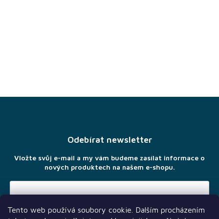
Z
á
p
a
Odebírat newsletter
t
í
Vložte svůj e-mail a my vám budeme zasílat informace o
nových produktech na našem e-shopu.
Tento web používá soubory cookie. Dalším procházením
Vložením e-mailu souhlasíte s
podmínkami ochrany osobních