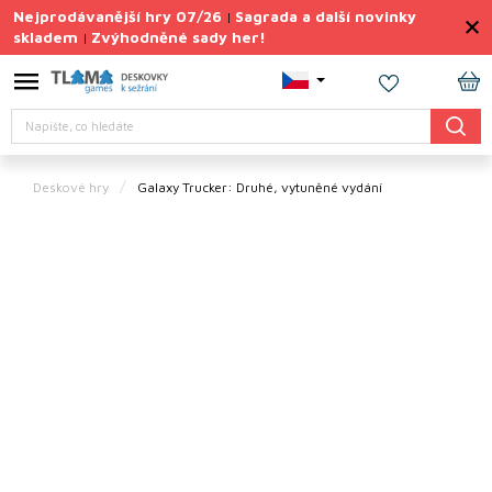
Přejít
Nejprodávanější hry 07/26
Sagrada a další novinky
|
na
skladem
Zvýhodněné sady her!
|
obsah
Výprodej
deskovek
NÁ
Hledat
KO
Letní
sady
her
Deskové hry
Galaxy Trucker: Druhé, vytuněné vydání
TIPY
na
dárky
Deskové
hry
Doplňky
ke hrám
Vše
podle
tématu