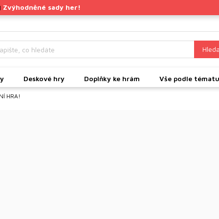
Zvýhodněné sady her!
|
Hleda
ky
Deskové hry
Doplňky ke hrám
Vše podle témat
NÍ HRA!