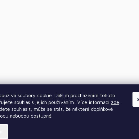
oužívá soubory cookie. Dalším procházením tohoto
ujete souhlas s jejich používáním.. Více informací
zde
.
ete souhlasit, může se stát, že některé doplňkové
hodu nebudou dostupné.
ní