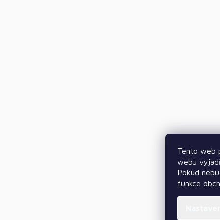
Tento web p
webu vyjadř
Pokud nebud
funkce obc
Nastave