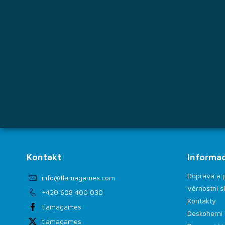
t
í
Kontakt
Informac
Doprava a 
info
@
tlamagames.com
Věrnostní s
+420 608 400 030
Kontakty
tlamagames
Deskoherní 
tlamagames