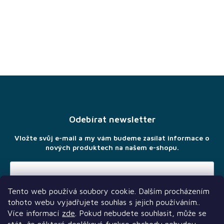
Z
á
p
a
Odebírat newsletter
t
í
Vložte svůj e-mail a my vám budeme zasílat informace o
nových produktech na našem e-shopu.
Tento web používá soubory cookie. Dalším procházením
Vložením e-mailu souhlasíte s
podmínkami ochrany osobních
tohoto webu vyjadřujete souhlas s jejich používáním..
údajů
Více informací
zde
. Pokud nebudete souhlasit, může se