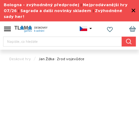
Přejít
Bologna - zvýhodněný předprodej
Nejprodávanější hry
|
na
07/26
Sagrada a další novinky skladem
Zvýhodněné
|
|
obsah
sady her!
Výprodej
deskovek
NÁ
Letní
Hledat
KO
sady
her
Deskové hry
Jan Žižka: Zrod vojevůdce
TIPY
na
dárky
Deskové
hry
Doplňky
ke hrám
Vše
podle
tématu