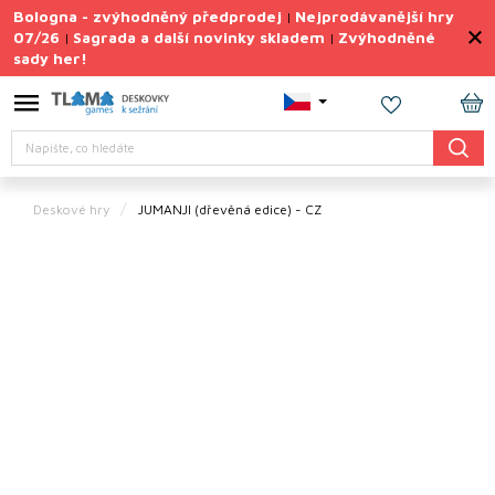
Přejít
Bologna - zvýhodněný předprodej
Nejprodávanější hry
|
na
07/26
Sagrada a další novinky skladem
Zvýhodněné
|
|
obsah
sady her!
Výprodej
deskovek
NÁ
Letní
Hledat
KO
sady
her
Deskové hry
JUMANJI (dřevěná edice) - CZ
TIPY
na
dárky
Deskové
hry
Doplňky
ke hrám
Vše
podle
tématu