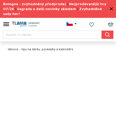
Přejít
Bologna - zvýhodněný předprodej
Nejprodávanější hry
|
na
07/26
Sagrada a další novinky skladem
Zvýhodněné
|
|
obsah
sady her!
Výprodej
deskovek
NÁ
Letní
Hledat
KO
sady
her
Vánoce - tipy na dárky, poukázky a kalendáře
TIPY
na
dárky
Deskové
hry
Doplňky
ke hrám
Vše
podle
tématu