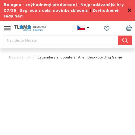
Přejít
Bologna - zvýhodněný předprodej
Nejprodávanější hry
|
na
07/26
Sagrada a další novinky skladem
Zvýhodněné
|
|
obsah
sady her!
Výprodej
deskovek
NÁ
Letní
Hledat
KO
sady
her
Deskové hry
Legendary Encounters: Alien Deck-Building Game
TIPY
na
dárky
Deskové
hry
Doplňky
ke hrám
Vše
podle
tématu