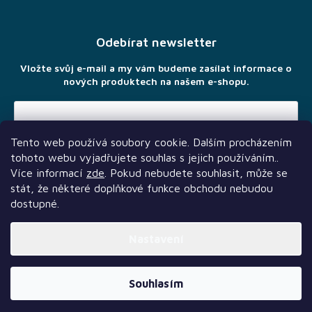
á
p
a
Odebírat newsletter
t
í
Vložte svůj e-mail a my vám budeme zasílat informace o
nových produktech na našem e-shopu.
Tento web používá soubory cookie. Dalším procházením
Vložením e-mailu souhlasíte s
podmínkami ochrany osobních
tohoto webu vyjadřujete souhlas s jejich používáním..
údajů
Více informací
zde
. Pokud nebudete souhlasit, může se
stát, že některé doplňkové funkce obchodu nebudou
dostupné.
Nastavení
Další služby
Sledujte nás
Naši partneři
Vytvořil Shoptet Premium
Souhlasím
Copyright 2026
TLAMA games
. Všechna práva vyhrazena.