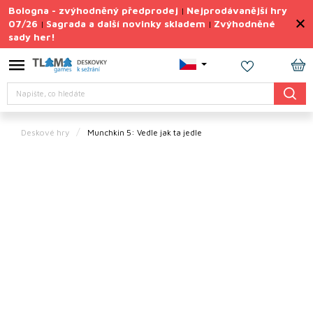
Přejít
Bologna - zvýhodněný předprodej
Nejprodávanější hry
|
na
07/26
Sagrada a další novinky skladem
Zvýhodněné
|
|
obsah
sady her!
Výprodej
deskovek
NÁ
Letní
Hledat
KO
sady
her
Deskové hry
Munchkin 5: Vedle jak ta jedle
TIPY
na
dárky
Deskové
hry
Doplňky
ke hrám
Vše
podle
tématu