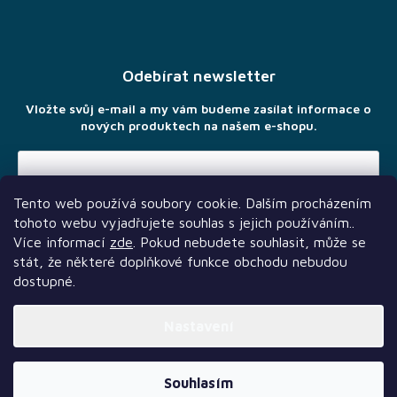
Z
á
p
a
Odebírat newsletter
t
í
Vložte svůj e-mail a my vám budeme zasílat informace o
nových produktech na našem e-shopu.
Tento web používá soubory cookie. Dalším procházením
Vložením e-mailu souhlasíte s
podmínkami ochrany osobních
tohoto webu vyjadřujete souhlas s jejich používáním..
údajů
Více informací
zde
. Pokud nebudete souhlasit, může se
stát, že některé doplňkové funkce obchodu nebudou
dostupné.
Nastavení
Další služby
Sledujte nás
Naši partneři
Vytvořil Shoptet Premium
Souhlasím
Copyright 2026
TLAMA games
. Všechna práva vyhrazena.