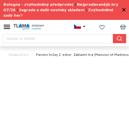
Přejít
Bologna - zvýhodněný předprodej
Nejprodávanější hry
|
na
07/26
Sagrada a další novinky skladem
Zvýhodněné
|
|
obsah
sady her!
Výprodej
deskovek
NÁ
Letní
Hledat
KO
sady
her
Deskové hry
Panství hrůzy 2. edice: Základní hra
(Mansion of Madness 
TIPY
na
dárky
Deskové
hry
Doplňky
ke hrám
Vše
podle
tématu