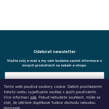
Z
á
p
a
Odebírat newsletter
t
í
Vložte svůj e-mail a my vám budeme zasílat informace o
nových produktech na našem e-shopu.
Tento web používá soubory cookie. Dalším procházením
Vložením e-mailu souhlasíte s
podmínkami ochrany osobních
tohoto webu vyjadřujete souhlas s jejich používáním..
údajů
Více informací
zde
. Pokud nebudete souhlasit, může se
stát, že některé doplňkové funkce obchodu nebudou
dostupné.