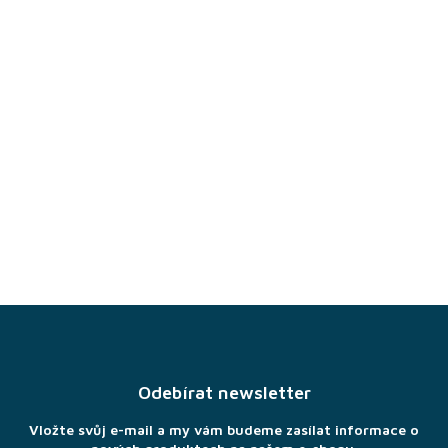
Z
á
p
a
Odebírat newsletter
t
í
Vložte svůj e-mail a my vám budeme zasílat informace o