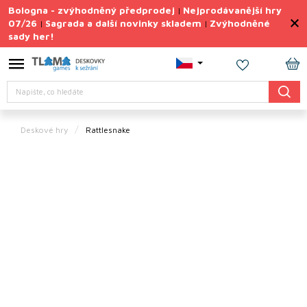
Přejít
Bologna - zvýhodněný předprodej
Nejprodávanější hry
|
na
07/26
Sagrada a další novinky skladem
Zvýhodněné
|
|
obsah
sady her!
Výprodej
deskovek
NÁ
Letní
Hledat
KO
sady
her
Deskové hry
Rattlesnake
TIPY
na
dárky
Deskové
hry
Doplňky
ke hrám
Vše
podle
tématu