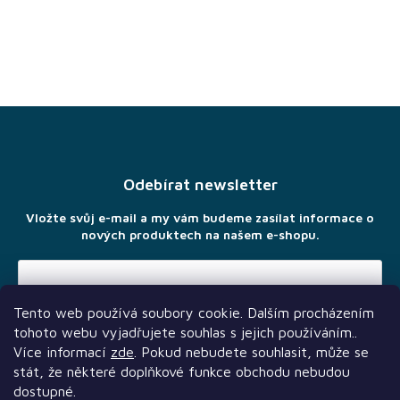
Z
á
p
a
Odebírat newsletter
t
í
Vložte svůj e-mail a my vám budeme zasílat informace o
nových produktech na našem e-shopu.
Tento web používá soubory cookie. Dalším procházením
Vložením e-mailu souhlasíte s
podmínkami ochrany osobních
tohoto webu vyjadřujete souhlas s jejich používáním..
údajů
Více informací
zde
. Pokud nebudete souhlasit, může se
stát, že některé doplňkové funkce obchodu nebudou
dostupné.