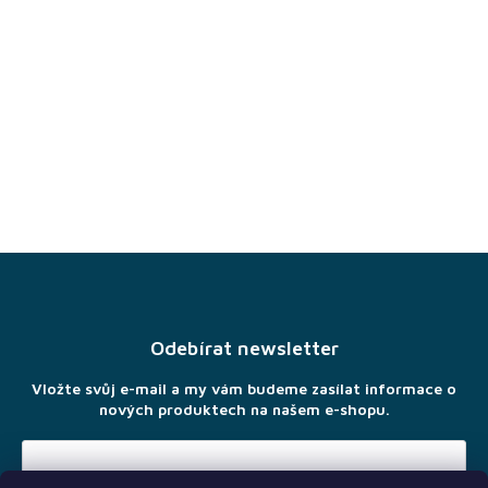
Z
á
p
a
Odebírat newsletter
t
í
Vložte svůj e-mail a my vám budeme zasílat informace o
nových produktech na našem e-shopu.