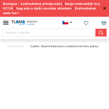
Přejít
Bologna - zvýhodněný předprodej
Nejprodávanější hry
|
na
07/26
Sagrada a další novinky skladem
Zvýhodněné
|
|
obsah
sady her!
Výprodej
deskovek
NÁ
Letní
Hledat
KO
sady
her
Deskové hry
Scythe: Board Extension
(rozšíření herního plánu)
TIPY
na
dárky
Deskové
hry
Doplňky
ke hrám
Vše
podle
tématu