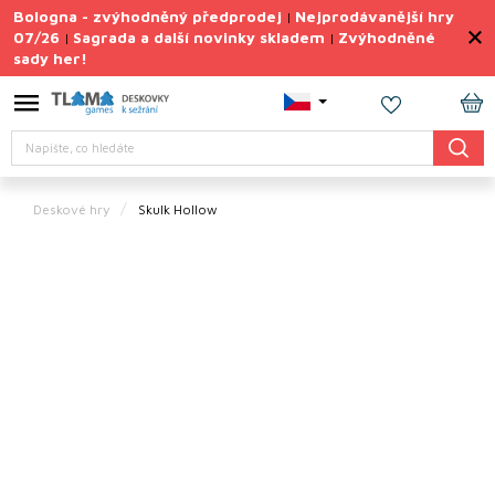
Přejít
Bologna - zvýhodněný předprodej
Nejprodávanější hry
|
na
07/26
Sagrada a další novinky skladem
Zvýhodněné
|
|
obsah
sady her!
Výprodej
deskovek
NÁ
Letní
Hledat
KO
sady
her
Deskové hry
Skulk Hollow
TIPY
na
dárky
Deskové
hry
Doplňky
ke hrám
Vše
podle
tématu