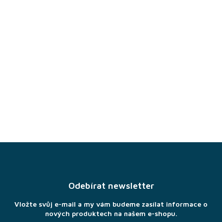
Z
á
p
a
Odebírat newsletter
t
í
Vložte svůj e-mail a my vám budeme zasílat informace o
nových produktech na našem e-shopu.