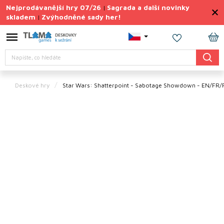
Přejít
Nejprodávanější hry 07/26
Sagrada a další novinky
|
na
skladem
Zvýhodněné sady her!
|
obsah
Výprodej
deskovek
NÁ
Hledat
KO
Letní
sady
her
Deskové hry
Star Wars: Shatterpoint - Sabotage Showdown - EN/FR/
TIPY
na
dárky
Deskové
hry
Doplňky
ke hrám
Vše
podle
tématu