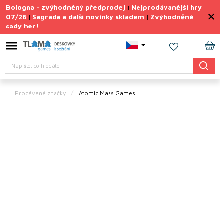
Přejít
Bologna - zvýhodněný předprodej
Nejprodávanější hry
|
na
07/26
Sagrada a další novinky skladem
Zvýhodněné
|
|
obsah
sady her!
Výprodej
deskovek
NÁ
Letní
Hledat
KO
sady
her
Prodávané značky
Atomic Mass Games
TIPY
na
dárky
Deskové
hry
Doplňky
ke hrám
Vše
podle
tématu