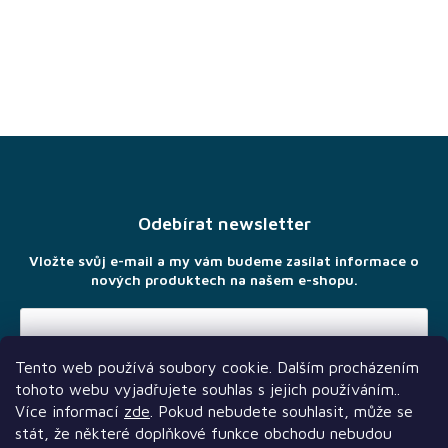
Z
á
p
a
Odebírat newsletter
t
í
Vložte svůj e-mail a my vám budeme zasílat informace o
nových produktech na našem e-shopu.
Tento web používá soubory cookie. Dalším procházením
Vložením e-mailu souhlasíte s
podmínkami ochrany osobních
tohoto webu vyjadřujete souhlas s jejich používáním..
údajů
Více informací
zde
. Pokud nebudete souhlasit, může se
stát, že některé doplňkové funkce obchodu nebudou