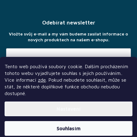
á
p
a
Odebírat newsletter
t
í
Vložte svůj e-mail a my vám budeme zasílat informace o
nových produktech na našem e-shopu.
Tento web používá soubory cookie. Dalším procházením
Vložením e-mailu souhlasíte s
podmínkami ochrany osobních
tohoto webu vyjadřujete souhlas s jejich používáním..
údajů
Více informací
zde
. Pokud nebudete souhlasit, může se
stát, že některé doplňkové funkce obchodu nebudou
dostupné.
Nastavení
Další služby
Sledujte nás
Naši partneři
Vytvořil Shoptet Premium
Souhlasím
Copyright 2026
TLAMA games
. Všechna práva vyhrazena.