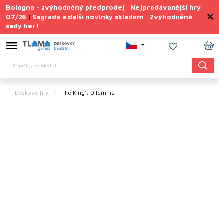
Přejít
Bologna - zvýhodněný předprodej
Nejprodávanější hry
|
na
07/26
Sagrada a další novinky skladem
Zvýhodněné
|
|
obsah
sady her!
Výprodej
deskovek
NÁ
Letní
Hledat
KO
sady
her
Deskové hry
The King's Dilemma
TIPY
na
dárky
Deskové
hry
Doplňky
ke hrám
Vše
podle
tématu