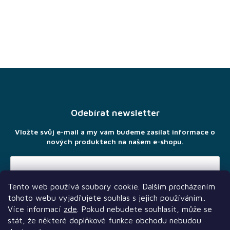
Z
á
p
a
Odebírat newsletter
t
í
Vložte svůj e-mail a my vám budeme zasílat informace o
nových produktech na našem e-shopu.
Tento web používá soubory cookie. Dalším procházením
Vložením e-mailu souhlasíte s
podmínkami ochrany osobních
tohoto webu vyjadřujete souhlas s jejich používáním..
údajů
Více informací
zde
. Pokud nebudete souhlasit, může se
stát, že některé doplňkové funkce obchodu nebudou