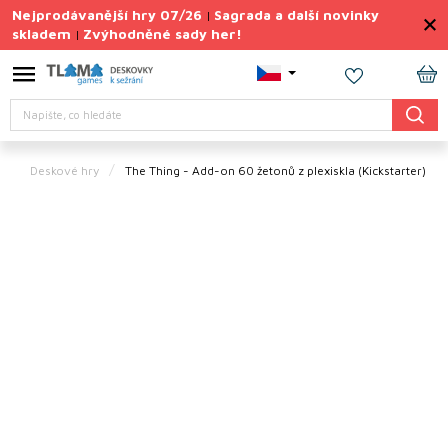
Přejít
Nejprodávanější hry 07/26
Sagrada a další novinky
|
na
skladem
Zvýhodněné sady her!
|
obsah
Výprodej
deskovek
NÁ
Hledat
KO
Letní
sady
her
Deskové hry
The Thing - Add-on 60 žetonů z plexiskla (Kickstarter)
TIPY
na
dárky
Deskové
hry
Doplňky
ke hrám
Vše
podle
tématu