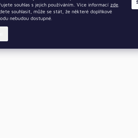
ujete souhlas s jejich používáním.. Více informací
zde
.
ete souhlasit, může se stát, že některé doplňkové
hodu nebudou dostupné.
ní