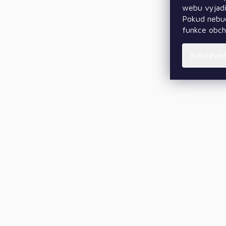
webu vyjadř
Pokud nebud
funkce obc
Nastave