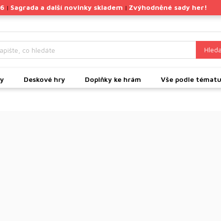
26
Sagrada a další novinky skladem
Zvýhodněné sady her!
|
|
Hleda
ky
Deskové hry
Doplňky ke hrám
Vše podle témat