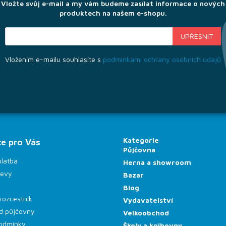
Vložte svůj e-mail a my vám budeme zasílat informace o nových
produktech na našem e-shopu.
Vložením e-mailu souhlasíte s
podmínkami ochrany osobních údajů
Kategorie
e pro Vás
Půjčovna
platba
Herna a showroom
levy
Bazar
Blog
rozcestník
Vydavatelství
d půjčovny
Velkoobchod
odmínky
Školy a knihovny