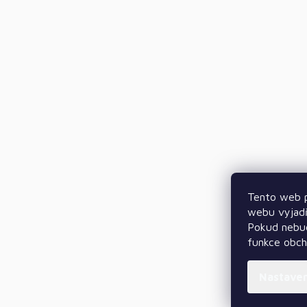
Tento web p
webu vyjadř
Pokud nebud
funkce obc
Nastave