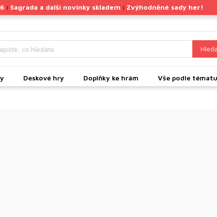
26
Sagrada a další novinky skladem
Zvýhodněné sady her!
|
|
Hleda
ky
Deskové hry
Doplňky ke hrám
Vše podle témat