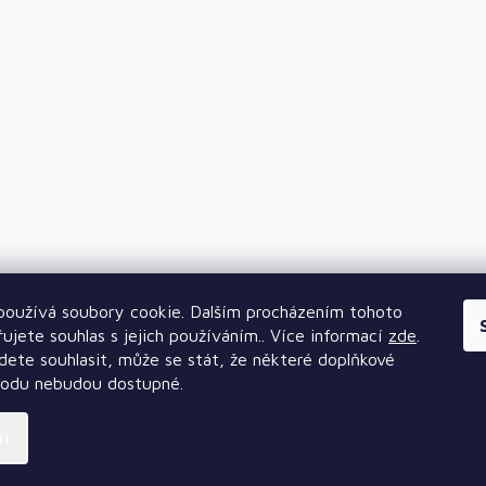
oužívá soubory cookie. Dalším procházením tohoto
ujete souhlas s jejich používáním.. Více informací
zde
.
ete souhlasit, může se stát, že některé doplňkové
hodu nebudou dostupné.
ní