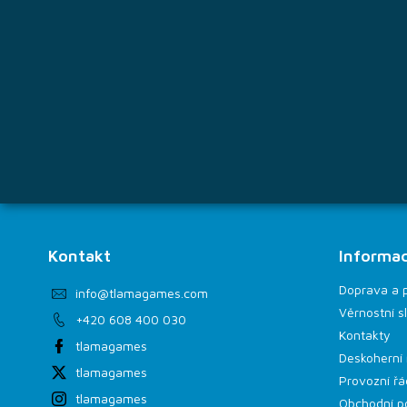
í
Kontakt
Informac
Doprava a 
info
@
tlamagames.com
Věrnostní s
+420 608 400 030
Kontakty
tlamagames
Deskoherní 
tlamagames
Provozní řá
tlamagames
Obchodní p