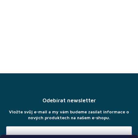
Z
á
p
a
Odebírat newsletter
t
í
Vložte svůj e-mail a my vám budeme zasílat informace o
nových produktech na našem e-shopu.