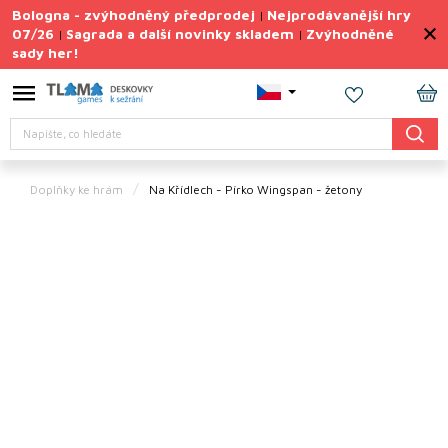
Přejít
Bologna - zvýhodněný předprodej
Nejprodávanější hry
|
na
07/26
Sagrada a další novinky skladem
Zvýhodněné
|
|
obsah
sady her!
Výprodej
deskovek
NÁ
Letní
Hledat
KO
sady
her
Doplňky ke hrám
Na Křídlech - Pírko
Wingspan - žetony
TIPY
na
dárky
Deskové
hry
Doplňky
ke hrám
Vše
podle
tématu