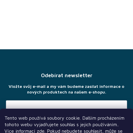
Z
á
p
a
Odebírat newsletter
t
í
Vložte svůj e-mail a my vám budeme zasílat informace o
nových produktech na našem e-shopu.
Tento web používá soubory cookie. Dalším procházením
Vložením e-mailu souhlasíte s
podmínkami ochrany osobních
tohoto webu vyjadřujete souhlas s jejich používáním..
údajů
Více informací
zde
. Pokud nebudete souhlasit, může se