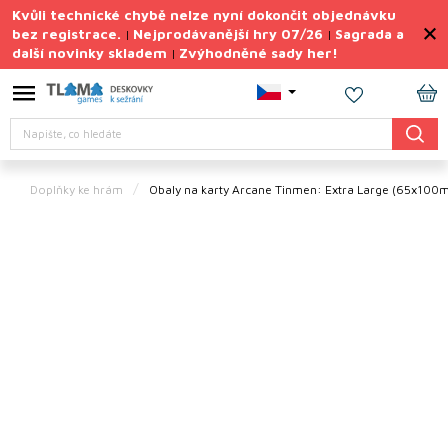
Přejít
Kvůli technické chybě nelze nyní dokončit objednávku
na
bez registrace.
Nejprodávanější hry 07/26
Sagrada a
|
|
obsah
další novinky skladem
Zvýhodněné sady her!
|
Výprodej
deskovek
NÁ
Letní
Hledat
KO
sady
her
Doplňky ke hrám
Obaly na karty Arcane Tinmen: Extra Large (65x100
TIPY
na
dárky
Deskové
hry
Doplňky
ke hrám
Vše
podle
tématu