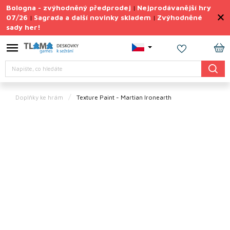
Přejít
Bologna - zvýhodněný předprodej
Nejprodávanější hry
|
na
07/26
Sagrada a další novinky skladem
Zvýhodněné
|
|
obsah
sady her!
Výprodej
deskovek
NÁ
Letní
Hledat
KO
sady
her
Doplňky ke hrám
Texture Paint - Martian Ironearth
TIPY
na
dárky
Deskové
hry
Doplňky
ke hrám
Vše
podle
tématu