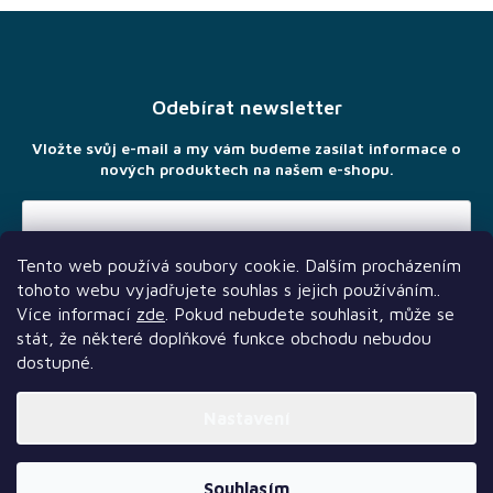
Z
á
p
a
Odebírat newsletter
t
í
Vložte svůj e-mail a my vám budeme zasílat informace o
nových produktech na našem e-shopu.
Tento web používá soubory cookie. Dalším procházením
Vložením e-mailu souhlasíte s
podmínkami ochrany osobních
tohoto webu vyjadřujete souhlas s jejich používáním..
údajů
Více informací
zde
. Pokud nebudete souhlasit, může se
stát, že některé doplňkové funkce obchodu nebudou
dostupné.
Nastavení
Další služby
Sledujte nás
Naši partneři
Vytvořil Shoptet Premium
Souhlasím