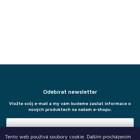
Z
á
p
a
Odebírat newsletter
t
í
Vložte svůj e-mail a my vám budeme zasílat informace o
nových produktech na našem e-shopu.
Tento web používá soubory cookie. Dalším procházením
Vložením e-mailu souhlasíte s
podmínkami ochrany osobních