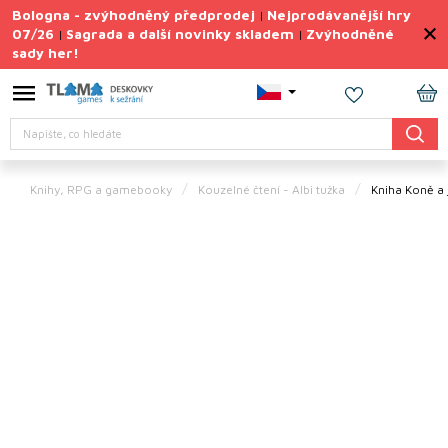
Přejít
Bologna - zvýhodněný předprodej
Nejprodávanější hry
|
na
07/26
Sagrada a další novinky skladem
Zvýhodněné
|
|
obsah
sady her!
Výprodej
deskovek
NÁ
Letní
Hledat
KO
sady
her
Knihy, RPG a gamebooky
Kouzelné čtení - Albi tužka
Kniha Koně a 
TIPY
na
dárky
Deskové
hry
Doplňky
ke hrám
Vše
podle
tématu