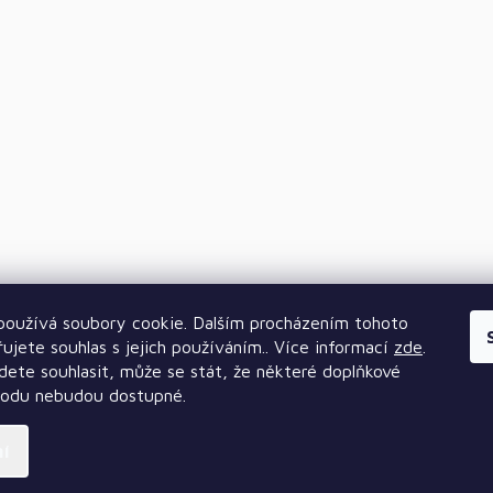
oužívá soubory cookie. Dalším procházením tohoto
ujete souhlas s jejich používáním.. Více informací
zde
.
ete souhlasit, může se stát, že některé doplňkové
hodu nebudou dostupné.
ní