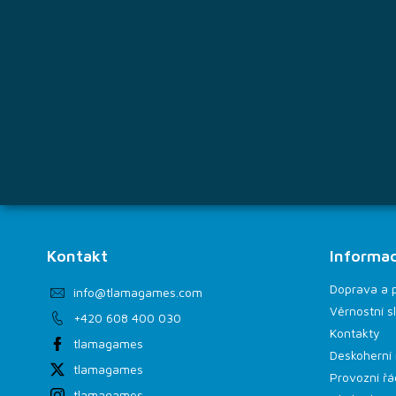
í
Kontakt
Informac
Doprava a 
info
@
tlamagames.com
Věrnostní s
+420 608 400 030
Kontakty
tlamagames
Deskoherní 
tlamagames
Provozní řá
tlamagames