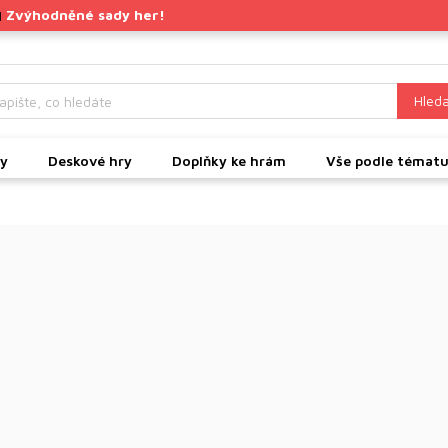
Zvýhodněné sady her!
|
Hleda
ky
Deskové hry
Doplňky ke hrám
Vše podle témat