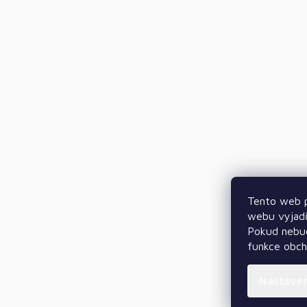
Tento web p
webu vyjadř
Pokud nebud
funkce obc
Nastave