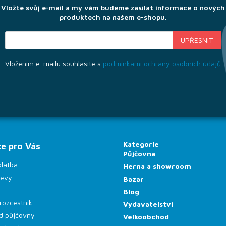
Vložte svůj e-mail a my vám budeme zasílat informace o nových
produktech na našem e-shopu.
Vložením e-mailu souhlasíte s
podmínkami ochrany osobních údajů
Kategorie
e pro Vás
Půjčovna
platba
Herna a showroom
levy
Bazar
Blog
rozcestník
Vydavatelství
d půjčovny
Velkoobchod