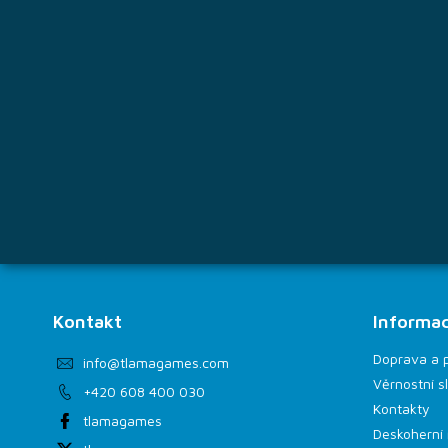
t
í
Kontakt
Informac
Doprava a 
info
@
tlamagames.com
Věrnostní s
+420 608 400 030
Kontakty
tlamagames
Deskoherní 