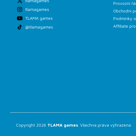
tlamagames
Provozní řá
tlamagames
Obchodní p
TLAMA games
Podmínky o
Affiliate p
@tlamagames
Copyright 2026
TLAMA games
. Všechna práva vyhrazena.