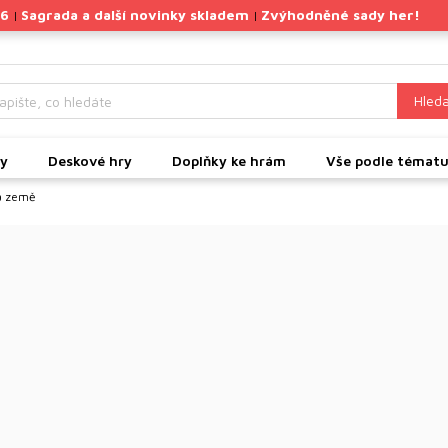
26
Sagrada a další novinky skladem
Zvýhodněné sady her!
|
|
Hleda
ky
Deskové hry
Doplňky ke hrám
Vše podle témat
ná země