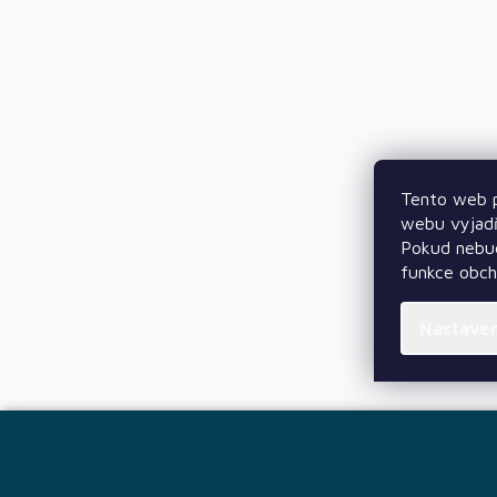
Tento web p
webu vyjadř
Pokud nebud
funkce obc
Nastave
Z
á
p
a