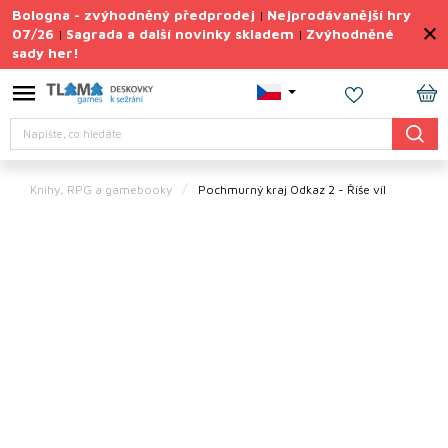
Přejít
Bologna - zvýhodněný předprodej
Nejprodávanější hry
|
na
07/26
Sagrada a další novinky skladem
Zvýhodněné
|
|
obsah
sady her!
Výprodej
deskovek
NÁ
Letní
Hledat
KO
sady
her
Knihy, RPG a gamebooky
Pochmurný kraj Odkaz 2 - Říše víl
TIPY
na
dárky
Deskové
hry
Doplňky
ke hrám
Vše
podle
tématu