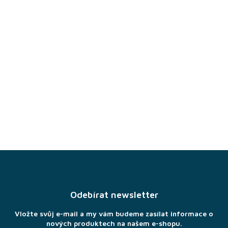
Z
á
p
a
Odebírat newsletter
t
í
Vložte svůj e-mail a my vám budeme zasílat informace o
nových produktech na našem e-shopu.