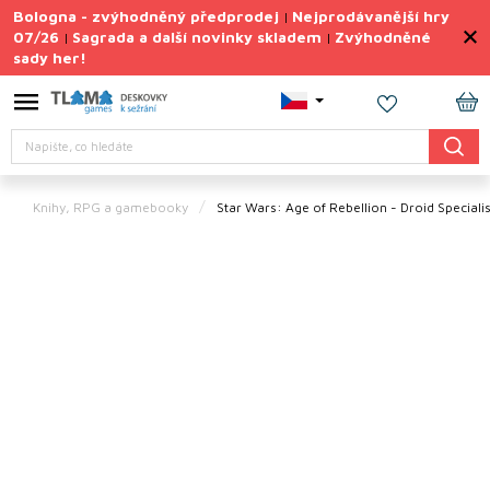
Přejít
Bologna - zvýhodněný předprodej
Nejprodávanější hry
|
na
07/26
Sagrada a další novinky skladem
Zvýhodněné
|
|
obsah
sady her!
Výprodej
deskovek
NÁ
Letní
Hledat
KO
sady
her
Knihy, RPG a gamebooky
Star Wars: Age of Rebellion - Droid Specialis
TIPY
na
dárky
Deskové
hry
Doplňky
ke hrám
Vše
podle
tématu