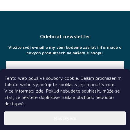
Z
á
p
a
Odebírat newsletter
t
í
Vložte svůj e-mail a my vám budeme zasílat informace o
nových produktech na našem e-shopu.
Tento web používá soubory cookie. Dalším procházením
Vložením e-mailu souhlasíte s
podmínkami ochrany osobních
tohoto webu vyjadřujete souhlas s jejich používáním..
údajů
Více informací
zde
. Pokud nebudete souhlasit, může se
stát, že některé doplňkové funkce obchodu nebudou
dostupné.
Nastavení