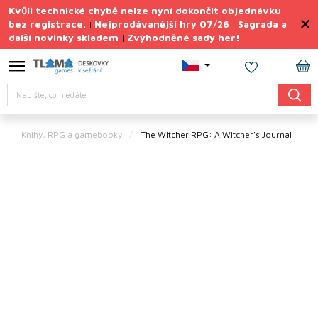
Přejít
Kvůli technické chybě nelze nyní dokončit objednávku
na
bez registrace.
Nejprodávanější hry 07/26
Sagrada a
|
|
obsah
další novinky skladem
Zvýhodněné sady her!
|
Výprodej
deskovek
NÁ
Letní
Hledat
KO
sady
her
Knihy, RPG a gamebooky
The Witcher RPG: A Witcher's Journal
TIPY
na
dárky
Deskové
hry
Doplňky
ke hrám
Vše
podle
tématu