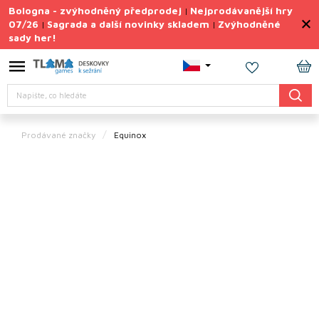
Přejít
Bologna - zvýhodněný předprodej
Nejprodávanější hry
|
na
07/26
Sagrada a další novinky skladem
Zvýhodněné
|
|
obsah
sady her!
Výprodej
deskovek
NÁ
Letní
Hledat
KO
sady
her
Prodávané značky
Equinox
TIPY
na
dárky
Deskové
hry
Doplňky
ke hrám
Vše
podle
tématu