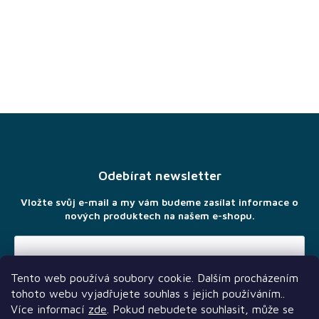
Z
á
p
a
Odebírat newsletter
t
í
Vložte svůj e-mail a my vám budeme zasílat informace o
nových produktech na našem e-shopu.
Tento web používá soubory cookie. Dalším procházením
Vložením e-mailu souhlasíte s
podmínkami ochrany osobních
tohoto webu vyjadřujete souhlas s jejich používáním..
údajů
Více informací
zde
. Pokud nebudete souhlasit, může se