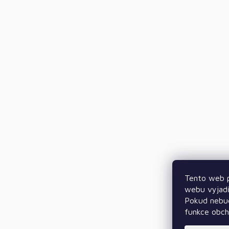
Tento web p
webu vyjadř
Pokud nebud
funkce obc