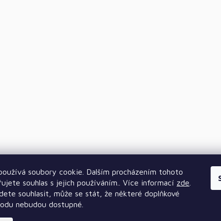
oužívá soubory cookie. Dalším procházením tohoto
ujete souhlas s jejich používáním.. Více informací
zde
.
ete souhlasit, může se stát, že některé doplňkové
hodu nebudou dostupné.