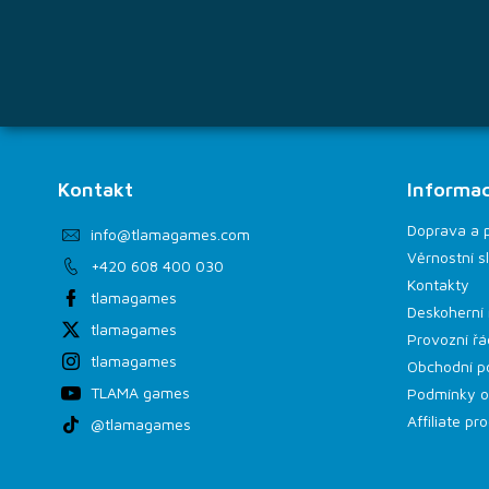
Kontakt
Informac
Doprava a 
info
@
tlamagames.com
Věrnostní s
+420 608 400 030
Kontakty
tlamagames
Deskoherní 
tlamagames
Provozní řá
tlamagames
Obchodní p
TLAMA games
Podmínky o
Affiliate p
@tlamagames