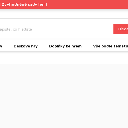
Zvýhodněné sady her!
|
Hleda
ky
Deskové hry
Doplňky ke hrám
Vše podle témat