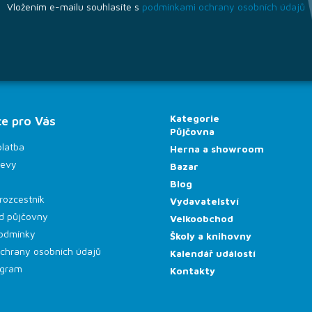
Vložením e-mailu souhlasíte s
podmínkami ochrany osobních údajů
Kategorie
e pro Vás
Půjčovna
platba
Herna a showroom
levy
Bazar
Blog
rozcestník
Vydavatelství
d půjčovny
Velkoobchod
odmínky
Školy a knihovny
chrany osobních údajů
Kalendář událostí
rogram
Kontakty