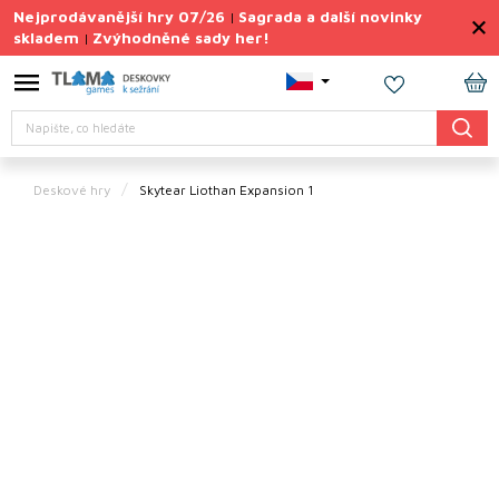
Přejít
Nejprodávanější hry 07/26
Sagrada a další novinky
|
na
skladem
Zvýhodněné sady her!
|
obsah
Výprodej
deskovek
NÁ
Hledat
KO
Letní
sady
her
Deskové hry
Skytear Liothan Expansion 1
TIPY
na
dárky
Deskové
hry
Doplňky
ke hrám
Vše
podle
tématu