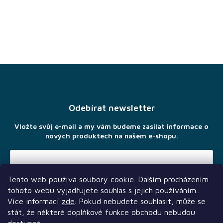
Z
á
p
a
Odebírat newsletter
t
í
Vložte svůj e-mail a my vám budeme zasílat informace o
nových produktech na našem e-shopu.
Tento web používá soubory cookie. Dalším procházením
Vložením e-mailu souhlasíte s
podmínkami ochrany osobních
tohoto webu vyjadřujete souhlas s jejich používáním..
údajů
Více informací
zde
. Pokud nebudete souhlasit, může se
stát, že některé doplňkové funkce obchodu nebudou