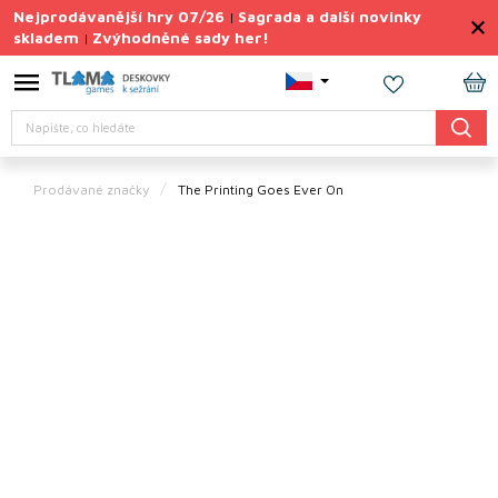
Přejít
Nejprodávanější hry 07/26
Sagrada a další novinky
|
na
skladem
Zvýhodněné sady her!
|
obsah
Výprodej
deskovek
NÁ
Hledat
KO
Letní
sady
her
Prodávané značky
The Printing Goes Ever On
TIPY
na
dárky
Deskové
hry
Doplňky
ke hrám
Vše
podle
tématu