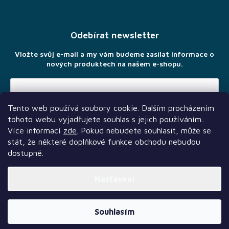
á
p
a
Odebírat newsletter
t
í
Vložte svůj e-mail a my vám budeme zasílat informace o
nových produktech na našem e-shopu.
Tento web používá soubory cookie. Dalším procházením
Vložením e-mailu souhlasíte s
podmínkami ochrany osobních
tohoto webu vyjadřujete souhlas s jejich používáním..
údajů
Více informací
zde
. Pokud nebudete souhlasit, může se
stát, že některé doplňkové funkce obchodu nebudou
dostupné.
Nastavení
Další služby
Sledujte nás
Naši partneři
Vytvořil Shoptet Premium
Souhlasím
Copyright 2026
TLAMA games
. Všechna práva vyhrazena.