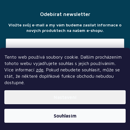
p
Novinky
a
Odebírat newsletter
t
Předprodej
í
Vložte svůj e-mail a my vám budeme zasílat informace o
nových produktech na našem e-shopu.
Bazar
deskových
her
Poškozené
Tento web používá soubory cookie. Dalším procházením
Vložením e-mailu souhlasíte s
podmínkami ochrany osobních
krabice
tohoto webu vyjadřujete souhlas s jejich používáním..
údajů
nebo
rozbalené
Více informací
zde
. Pokud nebudete souhlasit, může se
stát, že některé doplňkové funkce obchodu nebudou
LEGO®
dostupné.
Knihy, RPG
Nastavení
a
gamebooky
Další služby
Sledujte nás
Naši partneři
Vytvořil Shoptet Premium
Souhlasím
Venkovní
Copyright 2026
TLAMA games
. Všechna práva vyhrazena.
hry