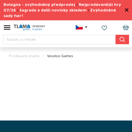
Přejít
Bologna - zvýhodněný předprodej
Nejprodávanější hry
|
na
07/26
Sagrada a další novinky skladem
Zvýhodněné
|
|
obsah
sady her!
Výprodej
deskovek
NÁ
Letní
Hledat
KO
sady
her
Prodávané značky
Voodoo Games
TIPY
na
dárky
Deskové
hry
Doplňky
ke hrám
Vše
podle
Z
tématu
á