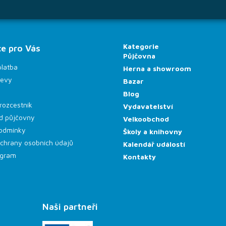
Kategorie
e pro Vás
Půjčovna
platba
Herna a showroom
levy
Bazar
Blog
rozcestník
Vydavatelství
d půjčovny
Velkoobchod
odmínky
Školy a knihovny
chrany osobních údajů
Kalendář událostí
rogram
Kontakty
Naši partneři