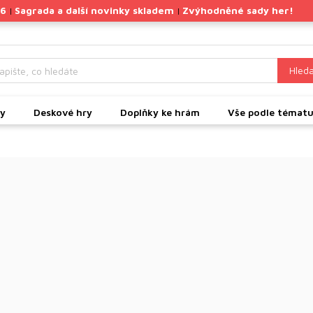
26
Sagrada a další novinky skladem
Zvýhodněné sady her!
|
|
Hleda
ky
Deskové hry
Doplňky ke hrám
Vše podle témat