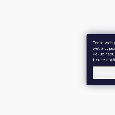
Tento web p
webu vyjadř
Pokud nebud
funkce obc
Nastave