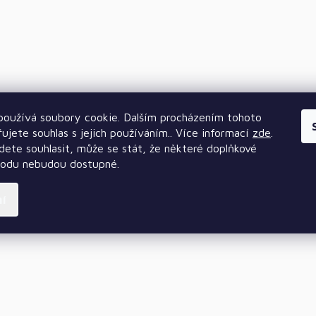
oužívá soubory cookie. Dalším procházením tohoto
ujete souhlas s jejich používáním.. Více informací
zde
.
ete souhlasit, může se stát, že některé doplňkové
hodu nebudou dostupné.
ní