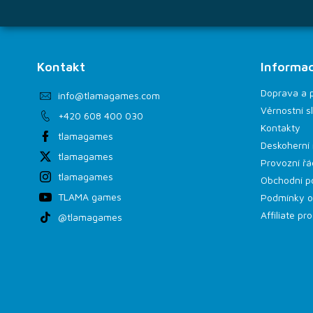
Kontakt
Informac
Doprava a 
info
@
tlamagames.com
Věrnostní s
+420 608 400 030
Kontakty
tlamagames
Deskoherní 
tlamagames
Provozní řá
tlamagames
Obchodní p
TLAMA games
Podmínky o
Affiliate p
@tlamagames