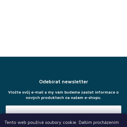
Z
á
p
a
Odebírat newsletter
t
í
Vložte svůj e-mail a my vám budeme zasílat informace o
nových produktech na našem e-shopu.
Tento web používá soubory cookie. Dalším procházením
Vložením e-mailu souhlasíte s
podmínkami ochrany osobních