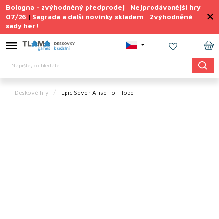
Přejít
Bologna - zvýhodněný předprodej
Nejprodávanější hry
|
na
07/26
Sagrada a další novinky skladem
Zvýhodněné
|
|
obsah
sady her!
Výprodej
deskovek
NÁ
Letní
Hledat
KO
sady
her
Deskové hry
Epic Seven Arise For Hope
TIPY
na
dárky
Deskové
hry
Doplňky
ke hrám
Vše
podle
tématu