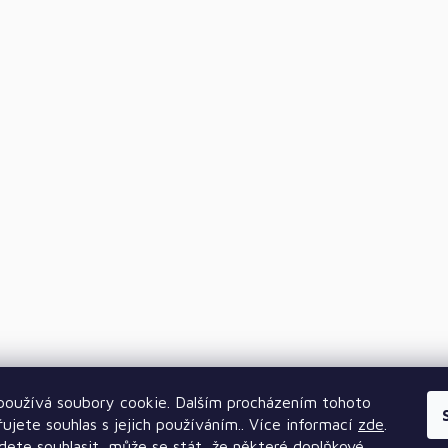
oužívá soubory cookie. Dalším procházením tohoto
ujete souhlas s jejich používáním.. Více informací
zde
.
ete souhlasit, může se stát, že některé doplňkové