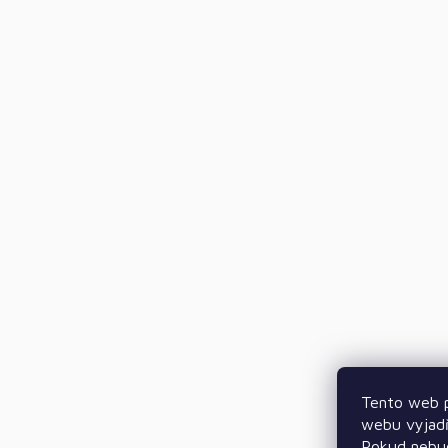
Tento web p
webu vyjadř
Pokud nebud