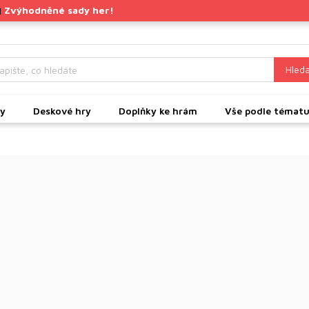
Zvýhodněné sady her!
|
Hleda
ky
Deskové hry
Doplňky ke hrám
Vše podle témat