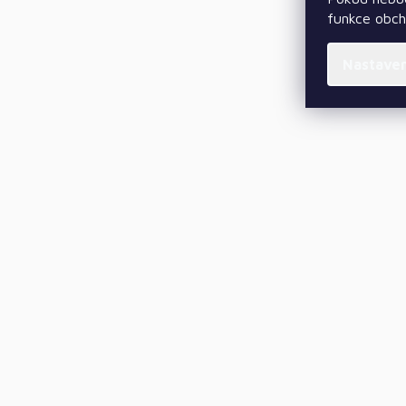
funkce obc
Nastave