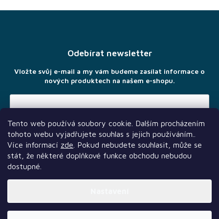
Z
á
p
a
Odebírat newsletter
t
í
Vložte svůj e-mail a my vám budeme zasílat informace o
nových produktech na našem e-shopu.
Tento web používá soubory cookie. Dalším procházením
Vložením e-mailu souhlasíte s
podmínkami ochrany osobních
tohoto webu vyjadřujete souhlas s jejich používáním..
údajů
Více informací
zde
. Pokud nebudete souhlasit, může se
stát, že některé doplňkové funkce obchodu nebudou
dostupné.
Nastavení
Další služby
Sledujte nás
Naši partneři
Vytvořil Shoptet Premium