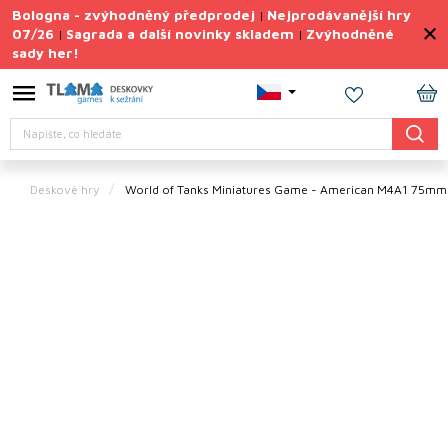
Přejít
Bologna - zvýhodněný předprodej
Nejprodávanější hry
|
na
07/26
Sagrada a další novinky skladem
Zvýhodněné
|
|
obsah
sady her!
Výprodej
deskovek
NÁ
Letní
Hledat
KO
sady
her
Deskové hry
World of Tanks Miniatures Game - American M4A1 75m
TIPY
na
dárky
Deskové
hry
Doplňky
ke hrám
Vše
podle
tématu