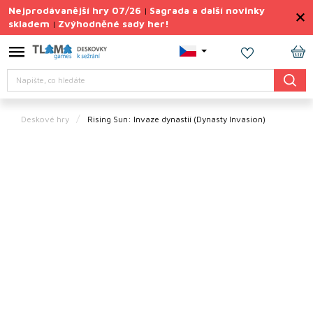
Přejít
Nejprodávanější hry 07/26
Sagrada a další novinky
|
na
skladem
Zvýhodněné sady her!
|
obsah
Výprodej
deskovek
NÁ
Hledat
KO
Letní
sady
her
Deskové hry
Rising Sun: Invaze dynastií
(Dynasty Invasion)
TIPY
na
dárky
Deskové
hry
Doplňky
ke hrám
Vše
podle
tématu