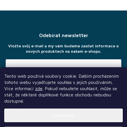
Z
á
p
a
Odebírat newsletter
t
í
Vložte svůj e-mail a my vám budeme zasílat informace o
nových produktech na našem e-shopu.
Tento web používá soubory cookie. Dalším procházením
Vložením e-mailu souhlasíte s
podmínkami ochrany osobních
tohoto webu vyjadřujete souhlas s jejich používáním..
údajů
Více informací
zde
. Pokud nebudete souhlasit, může se
stát, že některé doplňkové funkce obchodu nebudou
dostupné.
Nastavení