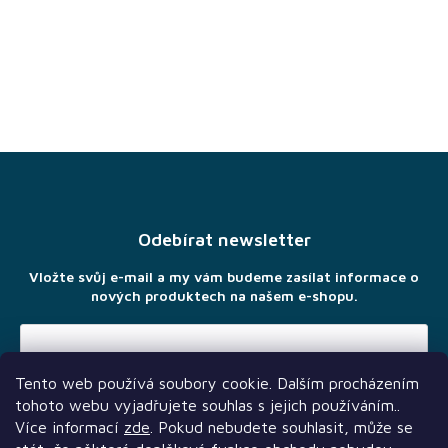
Z
á
p
a
Odebírat newsletter
t
í
Vložte svůj e-mail a my vám budeme zasílat informace o
nových produktech na našem e-shopu.
Tento web používá soubory cookie. Dalším procházením
Vložením e-mailu souhlasíte s
podmínkami ochrany osobních
tohoto webu vyjadřujete souhlas s jejich používáním..
údajů
Více informací
zde
. Pokud nebudete souhlasit, může se