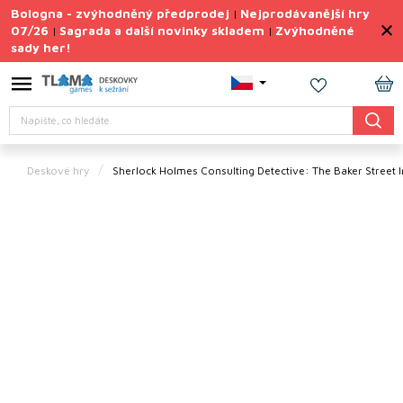
Přejít
Bologna - zvýhodněný předprodej
Nejprodávanější hry
|
na
07/26
Sagrada a další novinky skladem
Zvýhodněné
|
|
obsah
sady her!
Výprodej
deskovek
NÁ
Letní
Hledat
KO
sady
her
Deskové hry
Sherlock Holmes Consulting Detective: The Baker Street I
TIPY
na
dárky
Deskové
hry
Doplňky
ke hrám
Vše
podle
tématu