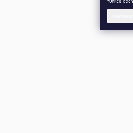
funkce obc
Nastave