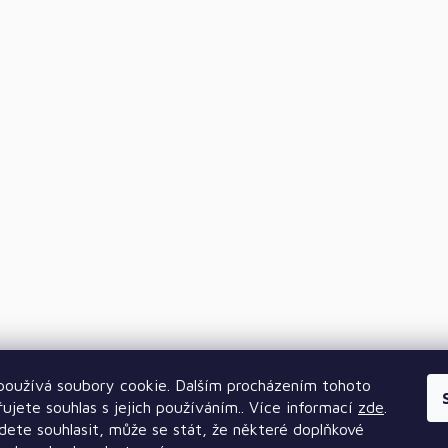
oužívá soubory cookie. Dalším procházením tohoto
ujete souhlas s jejich používáním.. Více informací
zde
.
ete souhlasit, může se stát, že některé doplňkové