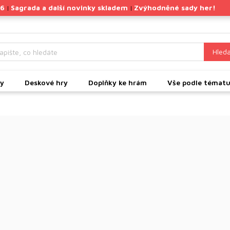
26
Sagrada a další novinky skladem
Zvýhodněné sady her!
|
|
Hleda
ky
Deskové hry
Doplňky ke hrám
Vše podle témat