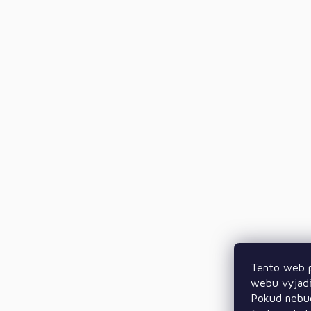
Tento web p
webu vyjadř
Pokud nebud