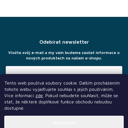
Z
á
p
a
Odebírat newsletter
t
í
Vložte svůj e-mail a my vám budeme zasílat informace o
nových produktech na našem e-shopu.
Tento web používá soubory cookie. Dalším procházením
Vložením e-mailu souhlasíte s
podmínkami ochrany osobních
tohoto webu vyjadřujete souhlas s jejich používáním..
údajů
Více informací
zde
. Pokud nebudete souhlasit, může se
stát, že některé doplňkové funkce obchodu nebudou
dostupné.
Nastavení