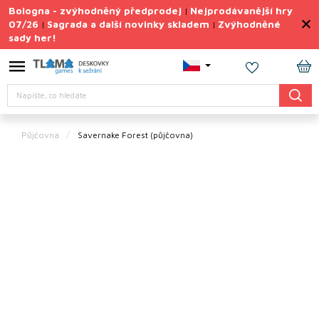
Přejít
Bologna - zvýhodněný předprodej
Nejprodávanější hry
|
na
07/26
Sagrada a další novinky skladem
Zvýhodněné
|
|
obsah
sady her!
Výprodej
deskovek
NÁ
Letní
Hledat
KO
sady
her
Půjčovna
Savernake Forest (půjčovna)
TIPY
na
dárky
Deskové
hry
Doplňky
ke hrám
Vše
podle
tématu