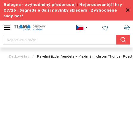
Přejít
Bologna - zvýhodněný předprodej
Nejprodávanější hry
|
na
07/26
Sagrada a další novinky skladem
Zvýhodněné
|
|
obsah
sady her!
Výprodej
deskovek
NÁ
Letní
Hledat
KO
sady
her
Deskové hry
Pekelná jízda: Vendeta – Maximální chróm
Thunder Road
TIPY
na
dárky
Deskové
hry
Doplňky
ke hrám
Vše
podle
tématu