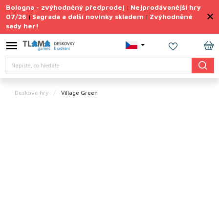
Přejít
Bologna - zvýhodněný předprodej
Nejprodávanější hry
|
na
07/26
Sagrada a další novinky skladem
Zvýhodněné
|
|
obsah
sady her!
Výprodej
deskovek
NÁ
Letní
Hledat
KO
sady
her
Deskové hry
Village Green
TIPY
na
dárky
Deskové
hry
Doplňky
ke hrám
Vše
podle
tématu