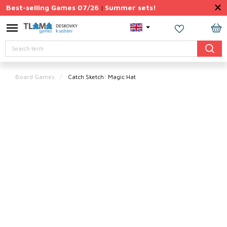
Skip
Best-selling Games 07/26
Summer sets!
|
to
content
Permanently
SH
Discounted
Search
CA
Summer
sets
Board Games
Catch Sketch: Magic Hat
Gift
Tips
Board
Games
Accessories
Theme
New
products