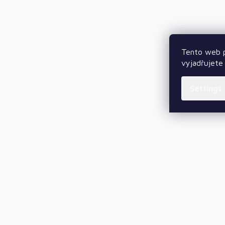
Tento web p
vyjadřujete 
Settings