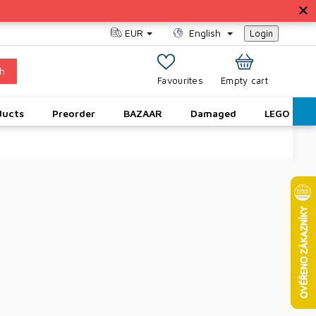
EUR
English
Login
h
SHOPPING
Empty cart
CART
ducts
Preorder
BAZAAR
Damaged
LEGO