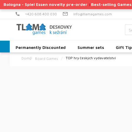
Skip
Bologna - Spiel Essen novelty pre-order
Best-selling Games
|
to
content
+420 608 400 030
info@tlamagames.com
Permanently Discounted
Summer sets
Gift Tip
TOP hry českých vydavatelství
Board Games
Home