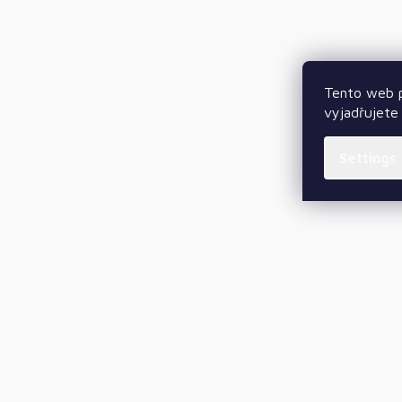
Tento web p
vyjadřujete 
Settings