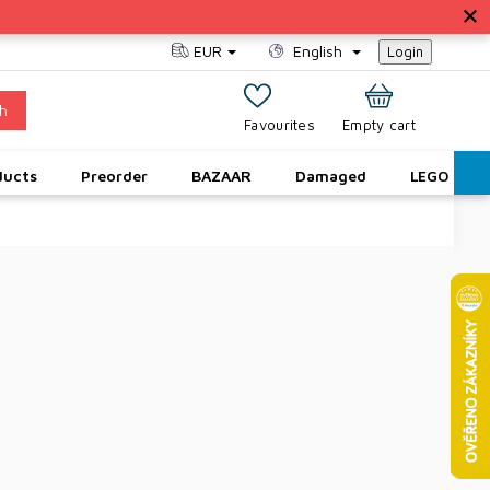
EUR
English
Login
h
SHOPPING
Empty cart
CART
ducts
Preorder
BAZAAR
Damaged
LEGO