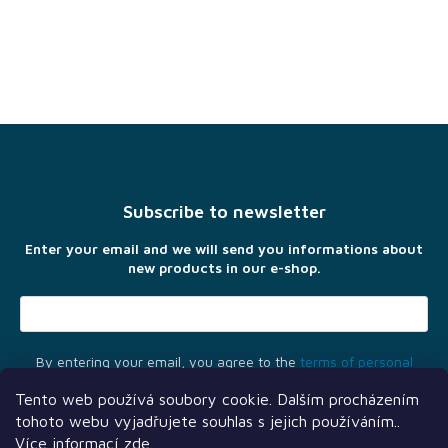
F
o
o
t
Subscribe to newsletter
e
r
Enter your email and we will send you informations about
new products in our e-shop.
By entering your email, you agree to the
terms of personal
data protection
Tento web používá soubory cookie. Dalším procházením
tohoto webu vyjadřujete souhlas s jejich používáním..
Více informací
zde
.