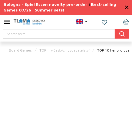
Skip
Bologna - Spiel Essen novelty pre-order
Best-selling
|
to
Games 07/26
Summer sets!
|
content
Permanently
Discounted
SH
Search
CA
Summer
sets
Board Games
TOP hry českých vydavatelství
TOP 10 her pro dva
Gift
Tips
Board
Games
Accessories
Theme
New
products