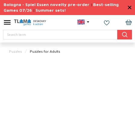
Skip
Bologna - Spiel Essen novelty pre-order
Best-selling
|
to
Games 07/26
Summer sets!
|
content
Permanently
Discounted
SH
Search
CA
Summer
sets
Puzzles
Puzzles for Adults
Gift
Tips
Board
Games
Accessories
Theme
New
products